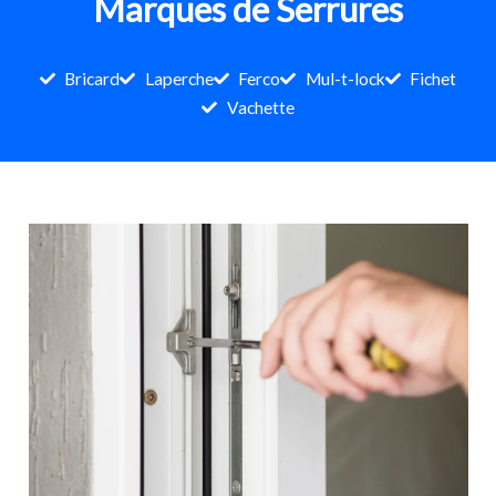
Marques de Serrures
Bricard
Laperche
Ferco
Mul-t-lock
Fichet
Vachette