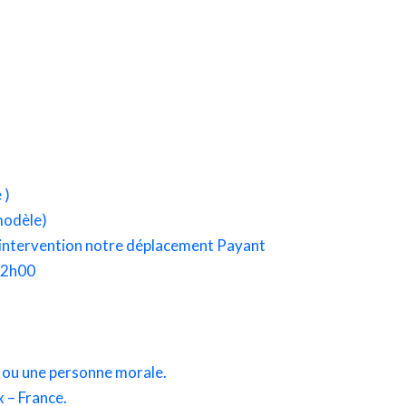
 )
modèle)
’intervention notre déplacement Payant
 22h00
e ou une personne morale.
x –
France.