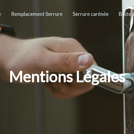
e
Remplacement Serrure
Serrure carénée
Boite 
Mentions Légales