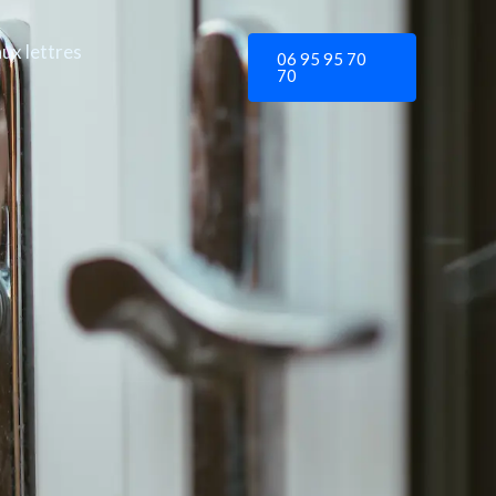
aux lettres
06 95 95 70
70